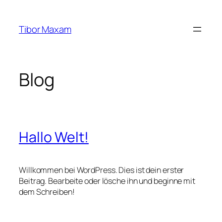
Zum
Inhalt
Tibor Maxam
springen
Blog
Hallo Welt!
Willkommen bei WordPress. Dies ist dein erster
Beitrag. Bearbeite oder lösche ihn und beginne mit
dem Schreiben!