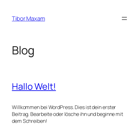
Zum
Inhalt
Tibor Maxam
springen
Blog
Hallo Welt!
Willkommen bei WordPress. Dies ist dein erster
Beitrag. Bearbeite oder lösche ihn und beginne mit
dem Schreiben!