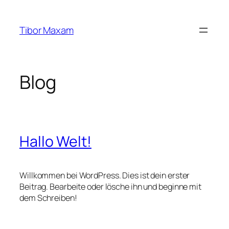
Zum
Inhalt
Tibor Maxam
springen
Blog
Hallo Welt!
Willkommen bei WordPress. Dies ist dein erster
Beitrag. Bearbeite oder lösche ihn und beginne mit
dem Schreiben!