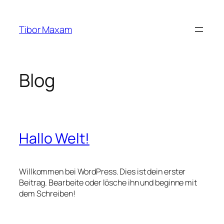
Zum
Inhalt
Tibor Maxam
springen
Blog
Hallo Welt!
Willkommen bei WordPress. Dies ist dein erster
Beitrag. Bearbeite oder lösche ihn und beginne mit
dem Schreiben!