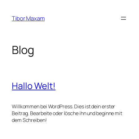
Zum
Inhalt
Tibor Maxam
springen
Blog
Hallo Welt!
Willkommen bei WordPress. Dies ist dein erster
Beitrag. Bearbeite oder lösche ihn und beginne mit
dem Schreiben!