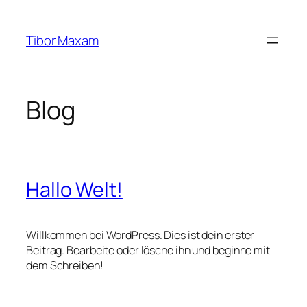
Zum
Inhalt
Tibor Maxam
springen
Blog
Hallo Welt!
Willkommen bei WordPress. Dies ist dein erster
Beitrag. Bearbeite oder lösche ihn und beginne mit
dem Schreiben!