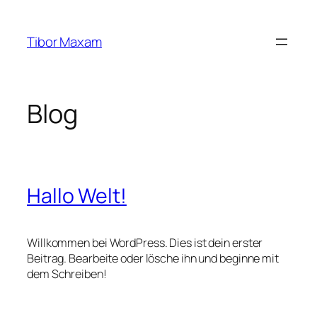
Zum
Inhalt
Tibor Maxam
springen
Blog
Hallo Welt!
Willkommen bei WordPress. Dies ist dein erster
Beitrag. Bearbeite oder lösche ihn und beginne mit
dem Schreiben!