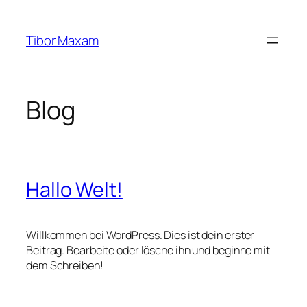
Zum
Inhalt
Tibor Maxam
springen
Blog
Hallo Welt!
Willkommen bei WordPress. Dies ist dein erster
Beitrag. Bearbeite oder lösche ihn und beginne mit
dem Schreiben!