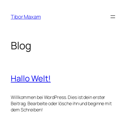
Zum
Inhalt
Tibor Maxam
springen
Blog
Hallo Welt!
Willkommen bei WordPress. Dies ist dein erster
Beitrag. Bearbeite oder lösche ihn und beginne mit
dem Schreiben!