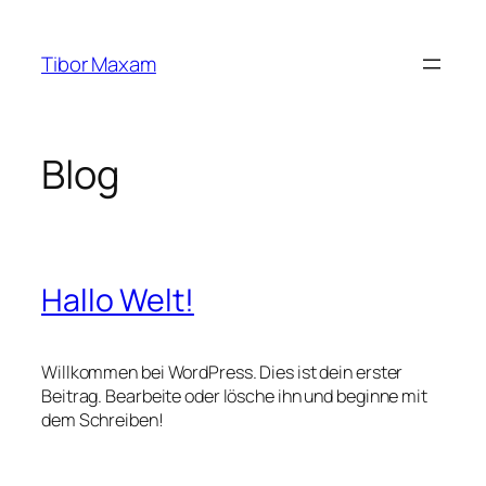
Zum
Inhalt
Tibor Maxam
springen
Blog
Hallo Welt!
Willkommen bei WordPress. Dies ist dein erster
Beitrag. Bearbeite oder lösche ihn und beginne mit
dem Schreiben!