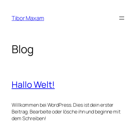
Zum
Inhalt
Tibor Maxam
springen
Blog
Hallo Welt!
Willkommen bei WordPress. Dies ist dein erster
Beitrag. Bearbeite oder lösche ihn und beginne mit
dem Schreiben!