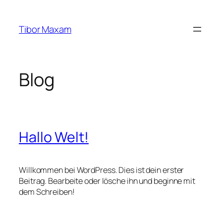
Zum
Inhalt
Tibor Maxam
springen
Blog
Hallo Welt!
Willkommen bei WordPress. Dies ist dein erster
Beitrag. Bearbeite oder lösche ihn und beginne mit
dem Schreiben!