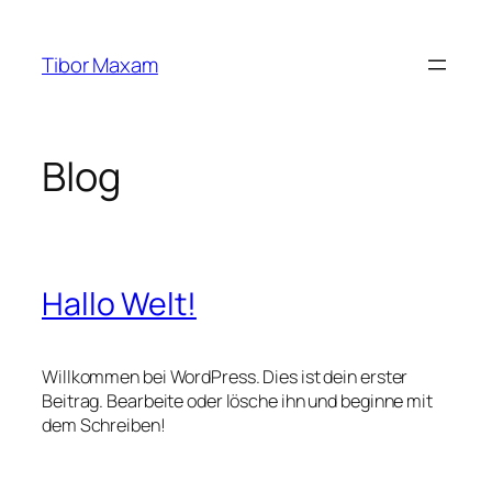
Zum
Inhalt
Tibor Maxam
springen
Blog
Hallo Welt!
Willkommen bei WordPress. Dies ist dein erster
Beitrag. Bearbeite oder lösche ihn und beginne mit
dem Schreiben!