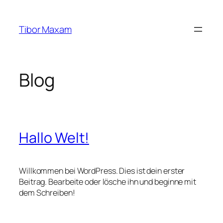
Zum
Inhalt
Tibor Maxam
springen
Blog
Hallo Welt!
Willkommen bei WordPress. Dies ist dein erster
Beitrag. Bearbeite oder lösche ihn und beginne mit
dem Schreiben!