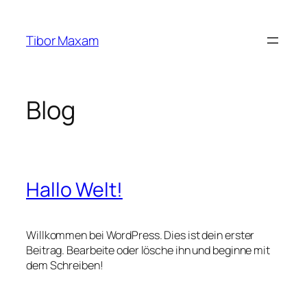
Zum
Inhalt
Tibor Maxam
springen
Blog
Hallo Welt!
Willkommen bei WordPress. Dies ist dein erster
Beitrag. Bearbeite oder lösche ihn und beginne mit
dem Schreiben!