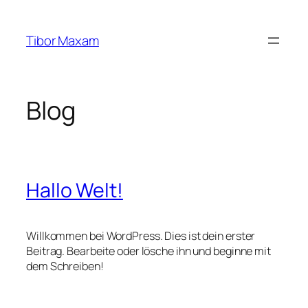
Zum
Inhalt
Tibor Maxam
springen
Blog
Hallo Welt!
Willkommen bei WordPress. Dies ist dein erster
Beitrag. Bearbeite oder lösche ihn und beginne mit
dem Schreiben!