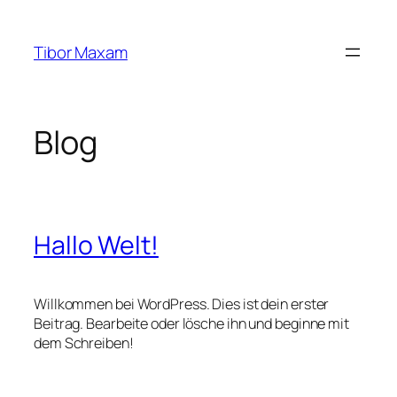
Zum
Inhalt
Tibor Maxam
springen
Blog
Hallo Welt!
Willkommen bei WordPress. Dies ist dein erster
Beitrag. Bearbeite oder lösche ihn und beginne mit
dem Schreiben!