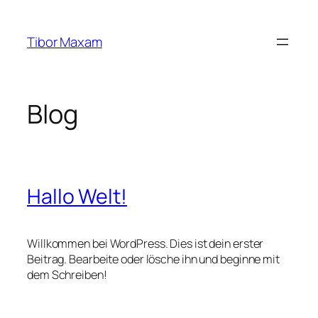
Zum
Inhalt
Tibor Maxam
springen
Blog
Hallo Welt!
Willkommen bei WordPress. Dies ist dein erster
Beitrag. Bearbeite oder lösche ihn und beginne mit
dem Schreiben!