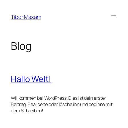
Zum
Inhalt
Tibor Maxam
springen
Blog
Hallo Welt!
Willkommen bei WordPress. Dies ist dein erster
Beitrag. Bearbeite oder lösche ihn und beginne mit
dem Schreiben!