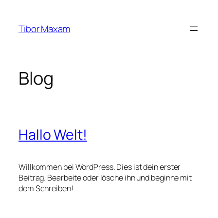
Zum
Inhalt
Tibor Maxam
springen
Blog
Hallo Welt!
Willkommen bei WordPress. Dies ist dein erster
Beitrag. Bearbeite oder lösche ihn und beginne mit
dem Schreiben!