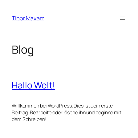
Zum
Inhalt
Tibor Maxam
springen
Blog
Hallo Welt!
Willkommen bei WordPress. Dies ist dein erster
Beitrag. Bearbeite oder lösche ihn und beginne mit
dem Schreiben!