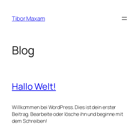
Zum
Inhalt
Tibor Maxam
springen
Blog
Hallo Welt!
Willkommen bei WordPress. Dies ist dein erster
Beitrag. Bearbeite oder lösche ihn und beginne mit
dem Schreiben!