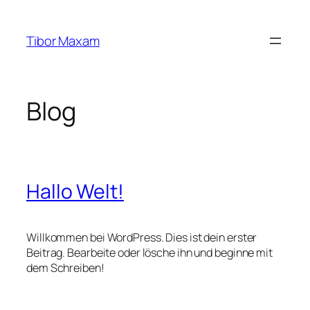
Zum
Inhalt
Tibor Maxam
springen
Blog
Hallo Welt!
Willkommen bei WordPress. Dies ist dein erster
Beitrag. Bearbeite oder lösche ihn und beginne mit
dem Schreiben!