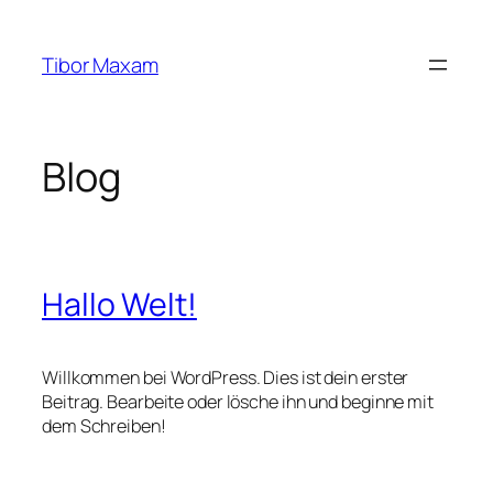
Zum
Inhalt
Tibor Maxam
springen
Blog
Hallo Welt!
Willkommen bei WordPress. Dies ist dein erster
Beitrag. Bearbeite oder lösche ihn und beginne mit
dem Schreiben!