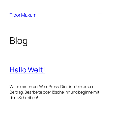
Zum
Inhalt
Tibor Maxam
springen
Blog
Hallo Welt!
Willkommen bei WordPress. Dies ist dein erster
Beitrag. Bearbeite oder lösche ihn und beginne mit
dem Schreiben!