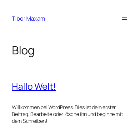
Zum
Inhalt
Tibor Maxam
springen
Blog
Hallo Welt!
Willkommen bei WordPress. Dies ist dein erster
Beitrag. Bearbeite oder lösche ihn und beginne mit
dem Schreiben!