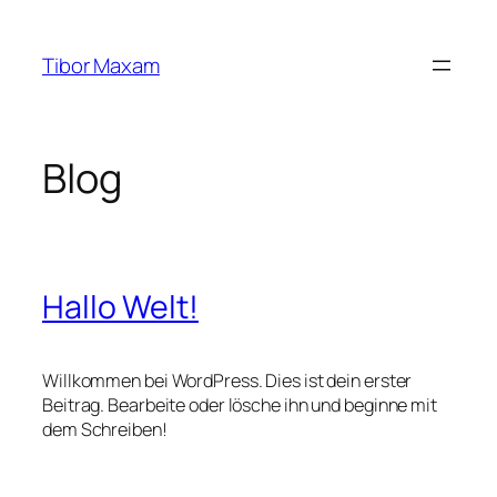
Zum
Inhalt
Tibor Maxam
springen
Blog
Hallo Welt!
Willkommen bei WordPress. Dies ist dein erster
Beitrag. Bearbeite oder lösche ihn und beginne mit
dem Schreiben!