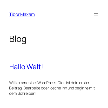
Zum
Inhalt
Tibor Maxam
springen
Blog
Hallo Welt!
Willkommen bei WordPress. Dies ist dein erster
Beitrag. Bearbeite oder lösche ihn und beginne mit
dem Schreiben!