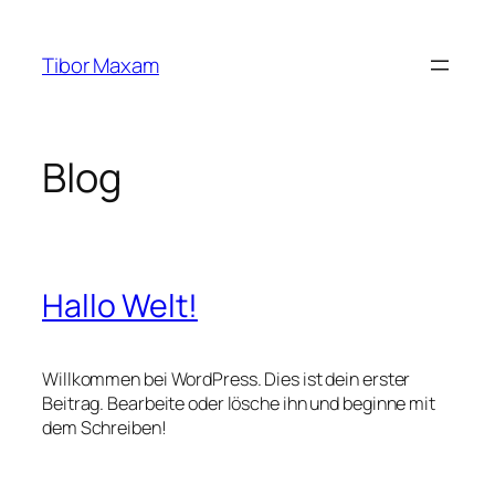
Zum
Inhalt
Tibor Maxam
springen
Blog
Hallo Welt!
Willkommen bei WordPress. Dies ist dein erster
Beitrag. Bearbeite oder lösche ihn und beginne mit
dem Schreiben!