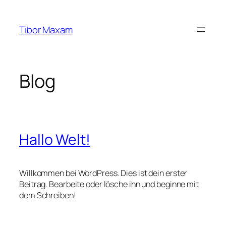
Zum
Inhalt
Tibor Maxam
springen
Blog
Hallo Welt!
Willkommen bei WordPress. Dies ist dein erster
Beitrag. Bearbeite oder lösche ihn und beginne mit
dem Schreiben!