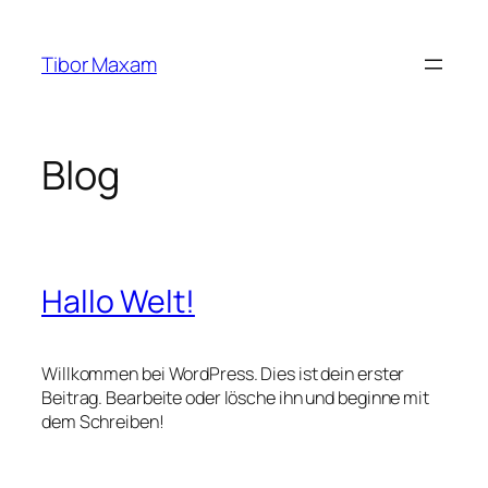
Zum
Inhalt
Tibor Maxam
springen
Blog
Hallo Welt!
Willkommen bei WordPress. Dies ist dein erster
Beitrag. Bearbeite oder lösche ihn und beginne mit
dem Schreiben!