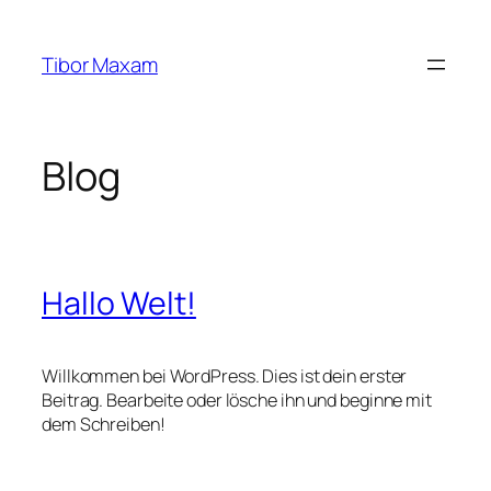
Zum
Inhalt
Tibor Maxam
springen
Blog
Hallo Welt!
Willkommen bei WordPress. Dies ist dein erster
Beitrag. Bearbeite oder lösche ihn und beginne mit
dem Schreiben!