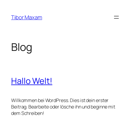
Zum
Inhalt
Tibor Maxam
springen
Blog
Hallo Welt!
Willkommen bei WordPress. Dies ist dein erster
Beitrag. Bearbeite oder lösche ihn und beginne mit
dem Schreiben!