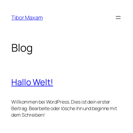
Zum
Inhalt
Tibor Maxam
springen
Blog
Hallo Welt!
Willkommen bei WordPress. Dies ist dein erster
Beitrag. Bearbeite oder lösche ihn und beginne mit
dem Schreiben!