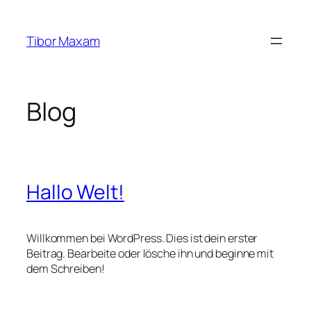
Zum
Inhalt
Tibor Maxam
springen
Blog
Hallo Welt!
Willkommen bei WordPress. Dies ist dein erster
Beitrag. Bearbeite oder lösche ihn und beginne mit
dem Schreiben!