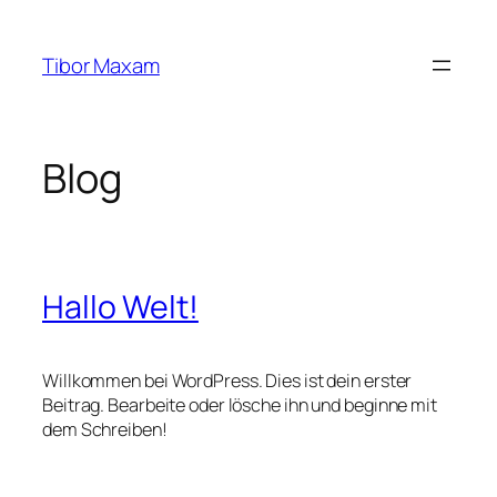
Zum
Inhalt
Tibor Maxam
springen
Blog
Hallo Welt!
Willkommen bei WordPress. Dies ist dein erster
Beitrag. Bearbeite oder lösche ihn und beginne mit
dem Schreiben!