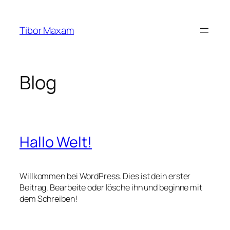
Zum
Inhalt
Tibor Maxam
springen
Blog
Hallo Welt!
Willkommen bei WordPress. Dies ist dein erster
Beitrag. Bearbeite oder lösche ihn und beginne mit
dem Schreiben!