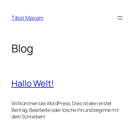
Zum
Inhalt
Tibor Maxam
springen
Blog
Hallo Welt!
Willkommen bei WordPress. Dies ist dein erster
Beitrag. Bearbeite oder lösche ihn und beginne mit
dem Schreiben!