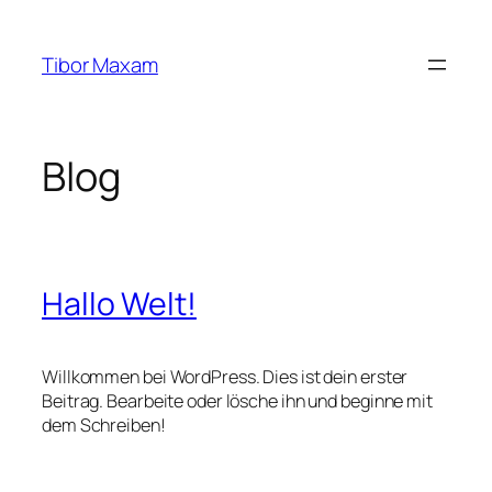
Zum
Inhalt
Tibor Maxam
springen
Blog
Hallo Welt!
Willkommen bei WordPress. Dies ist dein erster
Beitrag. Bearbeite oder lösche ihn und beginne mit
dem Schreiben!