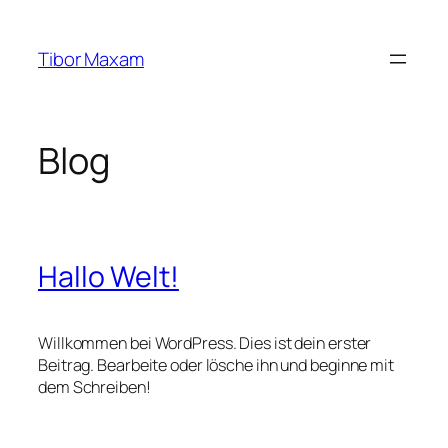
Zum
Inhalt
Tibor Maxam
springen
Blog
Hallo Welt!
Willkommen bei WordPress. Dies ist dein erster
Beitrag. Bearbeite oder lösche ihn und beginne mit
dem Schreiben!