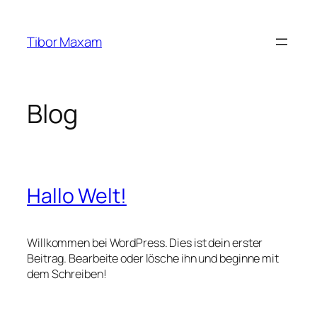
Zum
Inhalt
Tibor Maxam
springen
Blog
Hallo Welt!
Willkommen bei WordPress. Dies ist dein erster
Beitrag. Bearbeite oder lösche ihn und beginne mit
dem Schreiben!