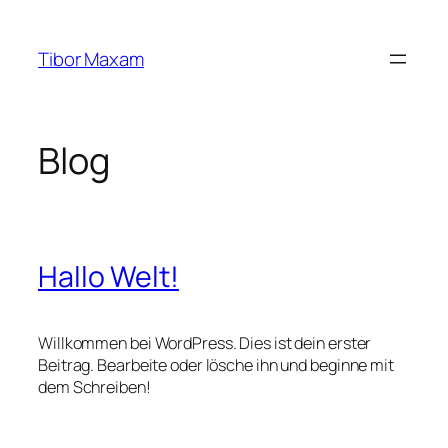
Zum
Inhalt
Tibor Maxam
springen
Blog
Hallo Welt!
Willkommen bei WordPress. Dies ist dein erster
Beitrag. Bearbeite oder lösche ihn und beginne mit
dem Schreiben!