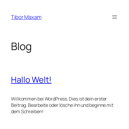
Zum
Inhalt
Tibor Maxam
springen
Blog
Hallo Welt!
Willkommen bei WordPress. Dies ist dein erster
Beitrag. Bearbeite oder lösche ihn und beginne mit
dem Schreiben!