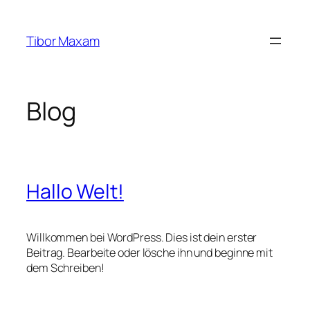
Zum
Inhalt
Tibor Maxam
springen
Blog
Hallo Welt!
Willkommen bei WordPress. Dies ist dein erster
Beitrag. Bearbeite oder lösche ihn und beginne mit
dem Schreiben!