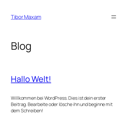
Zum
Inhalt
Tibor Maxam
springen
Blog
Hallo Welt!
Willkommen bei WordPress. Dies ist dein erster
Beitrag. Bearbeite oder lösche ihn und beginne mit
dem Schreiben!