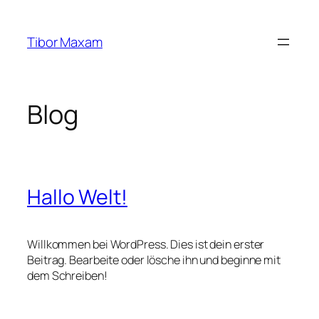
Zum
Inhalt
Tibor Maxam
springen
Blog
Hallo Welt!
Willkommen bei WordPress. Dies ist dein erster
Beitrag. Bearbeite oder lösche ihn und beginne mit
dem Schreiben!