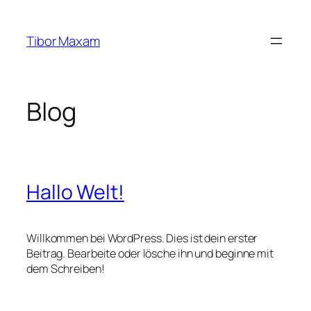
Zum
Inhalt
Tibor Maxam
springen
Blog
Hallo Welt!
Willkommen bei WordPress. Dies ist dein erster
Beitrag. Bearbeite oder lösche ihn und beginne mit
dem Schreiben!