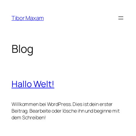
Zum
Inhalt
Tibor Maxam
springen
Blog
Hallo Welt!
Willkommen bei WordPress. Dies ist dein erster
Beitrag. Bearbeite oder lösche ihn und beginne mit
dem Schreiben!