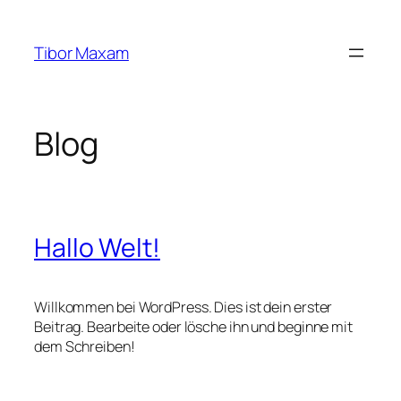
Zum
Inhalt
Tibor Maxam
springen
Blog
Hallo Welt!
Willkommen bei WordPress. Dies ist dein erster
Beitrag. Bearbeite oder lösche ihn und beginne mit
dem Schreiben!