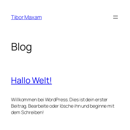
Zum
Inhalt
Tibor Maxam
springen
Blog
Hallo Welt!
Willkommen bei WordPress. Dies ist dein erster
Beitrag. Bearbeite oder lösche ihn und beginne mit
dem Schreiben!